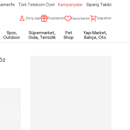
amerfix
Türk Telekom Özel
Kampanyalar
Sipariş Takibi
Giriş yap
Puanlarım
Sepetim
Favorilerim
Spor,
Süpermarket,
Pet
Yapı Market,
Outdoor
Gıda, Temizlik
Shop
Bahçe, Oto
öz