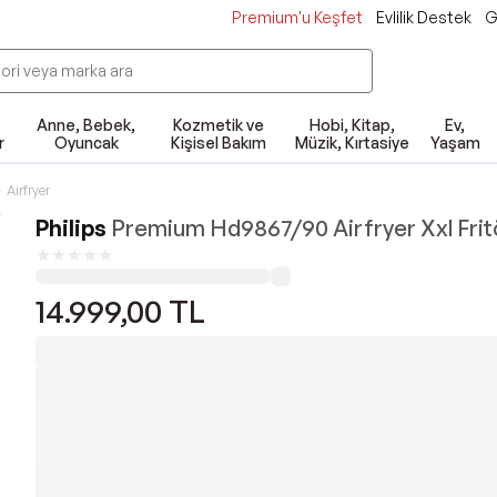
Premium'u Keşfet
Evlilik Destek
G
Anne, Bebek,
Kozmetik ve
Hobi, Kitap,
Ev,
r
Oyuncak
Kişisel Bakım
Müzik, Kırtasiye
Yaşam
Airfryer
Philips
Premium Hd9867/90 Airfryer Xxl Frit
14.999,00
TL