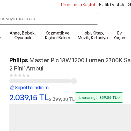
Premium'u Keşfet
Evlilik Destek
G
Anne, Bebek,
Kozmetik ve
Hobi, Kitap,
Ev,
r
Oyuncak
Kişisel Bakım
Müzik, Kırtasiye
Yaşam
Philips
Master Plc 18W 1200 Lumen 2700K Sarı
2 Pinli Ampul
Sepette İndirim
2.039,15
TL
Kazancını gör
359,85
TL
2.399,00
TL