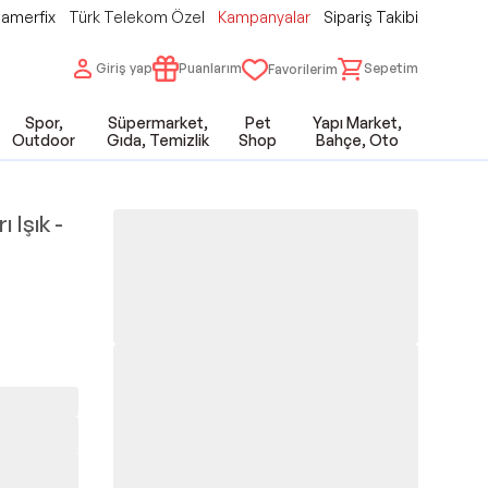
amerfix
Türk Telekom Özel
Kampanyalar
Sipariş Takibi
Giriş yap
Puanlarım
Sepetim
Favorilerim
Spor,
Süpermarket,
Pet
Yapı Market,
Outdoor
Gıda, Temizlik
Shop
Bahçe, Oto
 Işık -