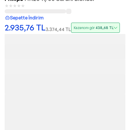
Sepette İndirim
2.935,76
TL
Kazancını gör
438,68
TL
3.374,44
TL