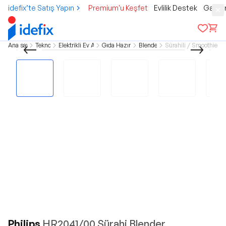
idefix’te Satış Yapın
Premium'u Keşfet
Evlilik Destek
Gamer
Ana sayfa
Teknoloji
Elektrikli Ev Aletleri
Gıda Hazırlama
Blenderlar
Sürahili / Smoothie Bl
Philips
HR2041/00 Sürahi Blender