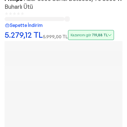
Buharlı Ütü
Sepette İndirim
5.279,12
TL
Kazancını gör
719,88
TL
5.999,00
TL