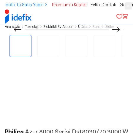
idefix’te Satış Yapın
Premium'u Keşfet
Evlilik Destek
Gamer
Ana sayfa
Teknoloji
Elektrikli Ev Aletleri
Ütüler
Buharlı Ütüler
Philips
Azur 8000 Serisi Dst8030/70 3000 W