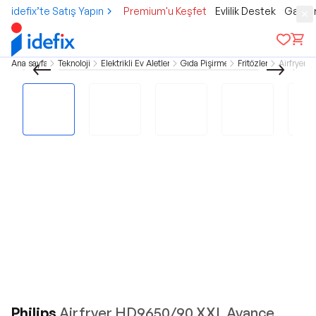
idefix’te Satış Yapın
Premium'u Keşfet
Evlilik Destek
Gamer
Ana sayfa
Teknoloji
Elektrikli Ev Aletleri
Gıda Pişirme
Fritözler
Airfryer
Philips
Airfryer HD9650/90 XXL Avance