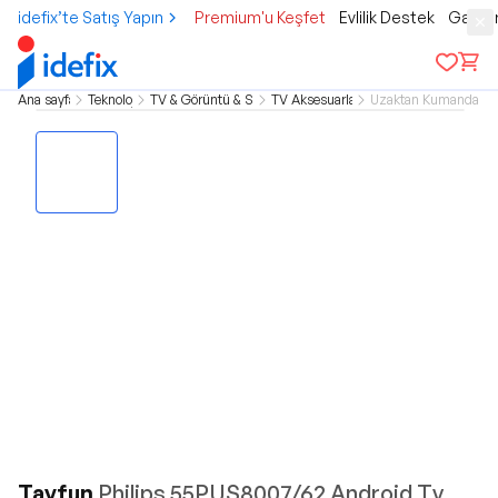
idefix’te Satış Yapın
Premium'u Keşfet
Evlilik Destek
Gamer
Ana sayfa
Teknoloji
TV & Görüntü & Ses
TV Aksesuarları
Uzaktan Kumandalar
Tayfun
Philips 55PUS8007/62 Android Tv