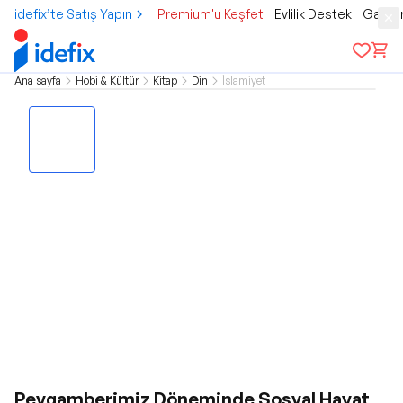
idefix’te Satış Yapın
Premium'u Keşfet
Evlilik Destek
Gamer
Ana sayfa
Hobi & Kültür
Kitap
Din
İslamiyet
Peygamberimiz Döneminde Sosyal Hayat