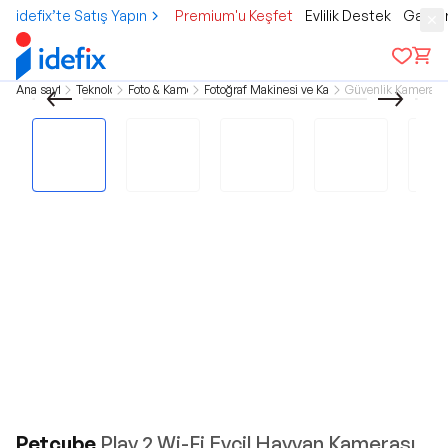
idefix’te Satış Yapın
Premium'u Keşfet
Evlilik Destek
Gamer
Ana sayfa
Teknoloji
Foto & Kamera
Fotoğraf Makinesi ve Kamera
Güvenlik Kameralar
Petcube
Play 2 Wi-Fi Evcil Hayvan Kamerası,