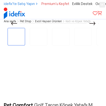
idefix’te Satış Yapın
Premium'u Keşfet
Evlilik Destek
Gamer
Ana sayfa
Pet Shop
Evcil Hayvan Ürünleri
Kedi ve Köpek Yatağı
Pet Comfort
Golf Tarçın Köpek Yatağı M