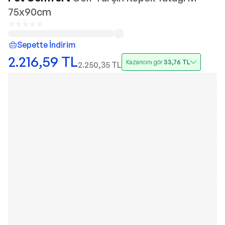
75x90cm
Sepette İndirim
2.216,59
TL
Kazancını gör
33,76
TL
2.250,35
TL