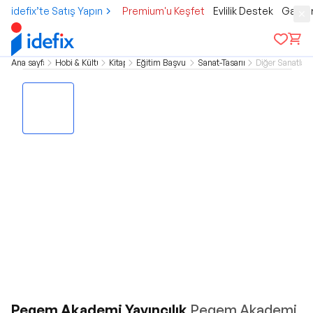
idefix’te Satış Yapın
Premium'u Keşfet
Evlilik Destek
Gamer
Ana sayfa
Hobi & Kültür
Kitap
Eğitim Başvuru
Sanat-Tasarım
Diğer Sanatlar
Pegem Akademi Yayıncılık
Pegem Akademi