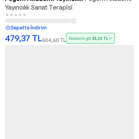
Yayıncılık Sanat Terapisi
Sepette İndirim
479,37
TL
Kazancını gör
25,23
TL
504,60
TL