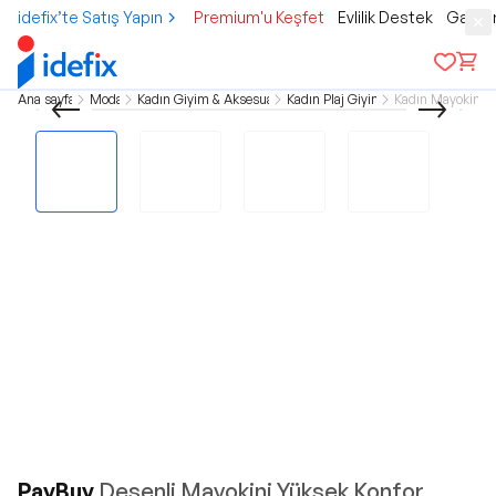
idefix’te Satış Yapın
Premium'u Keşfet
Evlilik Destek
Gamer
Ana sayfa
Moda
Kadın Giyim & Aksesuar
Kadın Plaj Giyim
Kadın Mayokini
PayBuy
Desenli Mayokini Yüksek Konfor