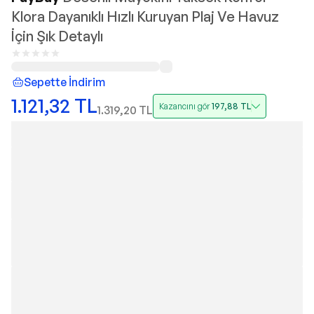
Klora Dayanıklı Hızlı Kuruyan Plaj Ve Havuz
İçin Şık Detaylı
Sepette İndirim
1.121,32
TL
Kazancını gör
197,88
TL
1.319,20
TL