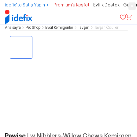
idefix’te Satış Yapın
Premium'u Keşfet
Evlilik Destek
Gamer
Ana sayfa
Pet Shop
Evcil Kemirgenler
Tavşan
Tavşan Ödülleri
Pawise
Lw Nibblers-Willow Chews Kemirgen