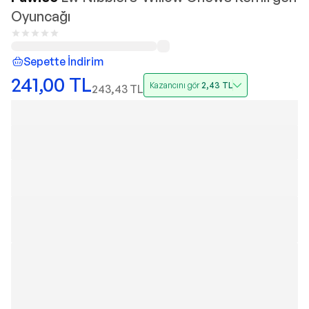
Oyuncağı
Sepette İndirim
241,00
TL
Kazancını gör
2,43
TL
243,43
TL