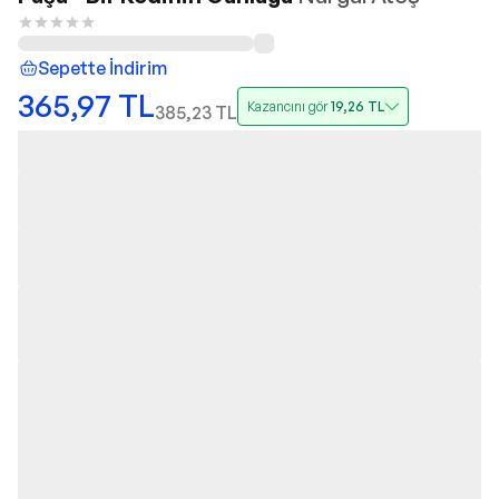
Sepette İndirim
365,97
TL
Kazancını gör
19,26
TL
385,23
TL