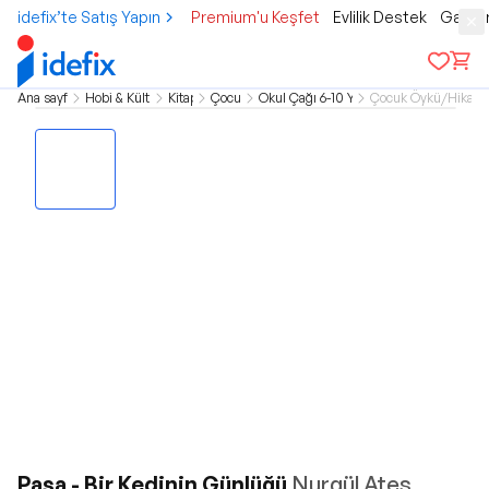
idefix’te Satış Yapın
Premium'u Keşfet
Evlilik Destek
Gamer
Ana sayfa
Hobi & Kültür
Kitap
Çocuk
Okul Çağı 6-10 Yaş
Çocuk Öykü/Hikaye
Paşa - Bir Kedinin Günlüğü
Nurgül Ateş