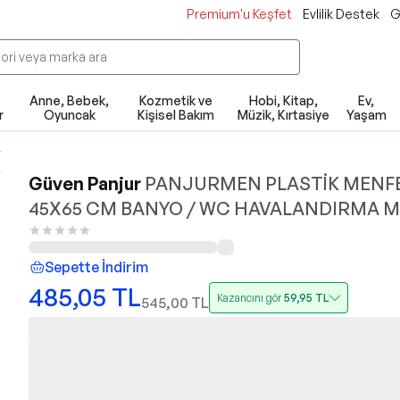
Premium'u Keşfet
Evlilik Destek
G
Anne, Bebek,
Kozmetik ve
Hobi, Kitap,
Ev,
r
Oyuncak
Kişisel Bakım
Müzik, Kırtasiye
Yaşam
r
Güven Panjur
PANJURMEN PLASTİK MENF
45X65 CM BANYO / WC HAVALANDIRMA 
Sepette İndirim
485,05
TL
Kazancını gör
59,95
TL
545,00
TL