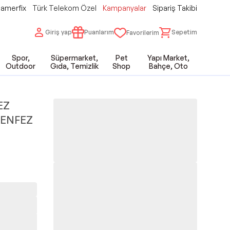
amerfix
Türk Telekom Özel
Kampanyalar
Sipariş Takibi
Giriş yap
Puanlarım
Sepetim
Favorilerim
Spor,
Süpermarket,
Pet
Yapı Market,
Outdoor
Gıda, Temizlik
Shop
Bahçe, Oto
EZ
MENFEZ