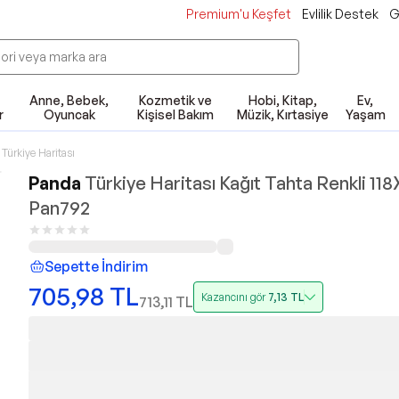
Premium'u Keşfet
Evlilik Destek
G
Anne, Bebek,
Kozmetik ve
Hobi, Kitap,
Ev,
r
Oyuncak
Kişisel Bakım
Müzik, Kırtasiye
Yaşam
Türkiye Haritası
Panda
Türkiye Haritası Kağıt Tahta Renkli 1
Pan792
Sepette İndirim
705,98
TL
Kazancını gör
7,13
TL
713,11
TL