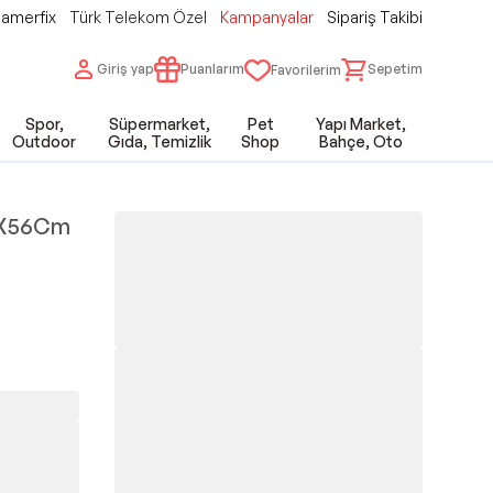
amerfix
Türk Telekom Özel
Kampanyalar
Sipariş Takibi
Giriş yap
Puanlarım
Sepetim
Favorilerim
Spor,
Süpermarket,
Pet
Yapı Market,
Outdoor
Gıda, Temizlik
Shop
Bahçe, Oto
18X56Cm