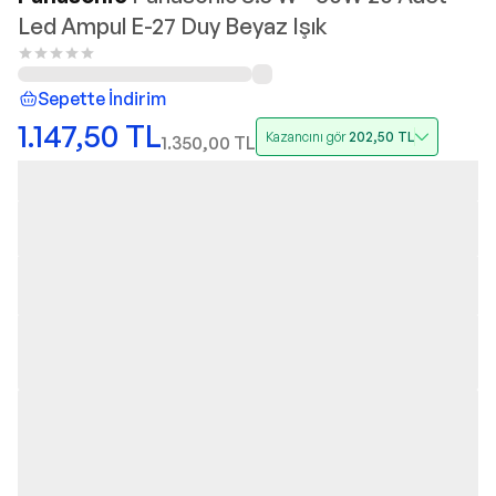
Led Ampul E-27 Duy Beyaz Işık
Sepette İndirim
1.147,50
TL
Kazancını gör
202,50
TL
1.350,00
TL