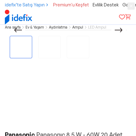
idefix’te Satış Yapın
Premium'u Keşfet
Evlilik Destek
Gamer
Ana sayfa
Ev & Yaşam
Aydınlatma
Ampul
LED Ampul
Panasonic
Panasonıc 8.5 W - 60W 20 Adet