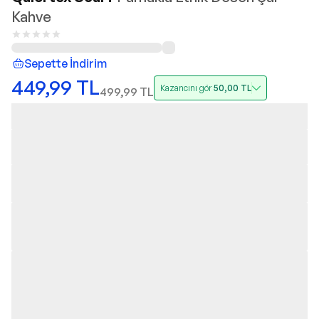
Kahve
Sepette İndirim
449,99
TL
Kazancını gör
50,00
TL
499,99
TL