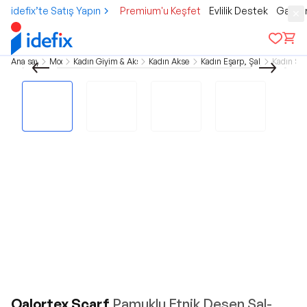
idefix’te Satış Yapın
Premium'u Keşfet
Evlilik Destek
Gamer
Ana sayfa
Moda
Kadın Giyim & Aksesuar
Kadın Aksesuar
Kadın Eşarp, Şal, Fular
Kadın Şal
Qalortex Scarf
Pamuklu Etnik Desen Şal-