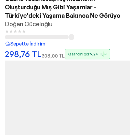
Oluşturduğu Mış Gibi Yaşamlar -
Türkiye'deki Yaşama Bakınca Ne Görüyo
Doğan Cüceloğlu
Sepette İndirim
298,76
TL
Kazancını gör
9,24
TL
308,00
TL