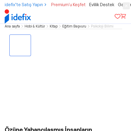
idefix’te Satış Yapın
Premium'u Keşfet
Evlilik Destek
Gamer
Ana sayfa
Hobi & Kültür
Kitap
Eğitim Başvuru
Psikoloji Bilimi
Özüne Yabancılaşmış İnsanların