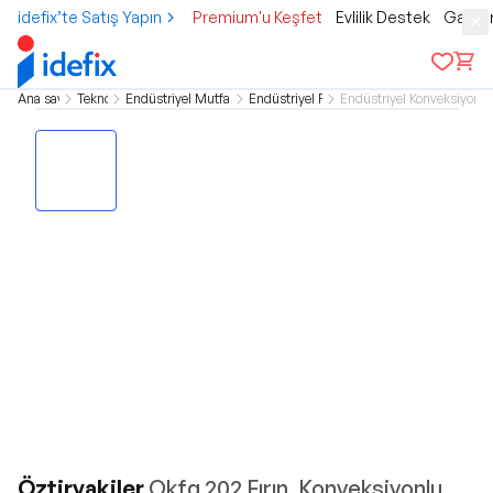
idefix’te Satış Yapın
Premium'u Keşfet
Evlilik Destek
Gamer
Ana sayfa
Teknoloji
Endüstriyel Mutfak Grubu
Endüstriyel Fırınlar
Endüstriyel Konveksiyonlu 
Öztiryakiler
Okfg 202 Fırın, Konveksiyonlu,