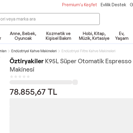
Premium'u Keşfet
Evlilik Destek
G
Anne, Bebek,
Kozmetik ve
Hobi, Kitap,
Ev,
r
Oyuncak
Kişisel Bakım
Müzik, Kırtasiye
Yaşam
ları
Endüstriyel Kahve Makineleri
Endüstriyel Filtre Kahve Makineleri
Öztiryakiler
K95L Süper Otomatik Espresso
Makinesi
78.855,67
TL