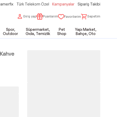
amerfix
Türk Telekom Özel
Kampanyalar
Sipariş Takibi
Giriş yap
Puanlarım
Sepetim
Favorilerim
Spor,
Süpermarket,
Pet
Yapı Market,
Outdoor
Gıda, Temizlik
Shop
Bahçe, Oto
 Kahve