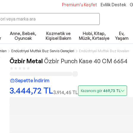
Premium'u Keşfet
Evlilik Destek
G
Anne, Bebek,
Kozmetik ve
Hobi, Kitap,
Ev,
r
Oyuncak
Kişisel Bakım
Müzik, Kırtasiye
Yaşam
ları
Endüstriyel Mutfak Buz Servis Gereçleri
Endüstriyel Mutfak Buz Kovaları
Özbir Metal
Özbir Punch Kase 40 CM 6654
Sepette İndirim
3.444,72
TL
Kazancını gör
469,73
TL
3.914,45
TL