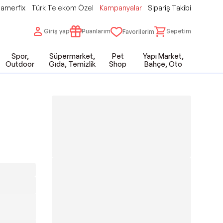
amerfix
Türk Telekom Özel
Kampanyalar
Sipariş Takibi
Giriş yap
Puanlarım
Sepetim
Favorilerim
Spor,
Süpermarket,
Pet
Yapı Market,
Outdoor
Gıda, Temizlik
Shop
Bahçe, Oto