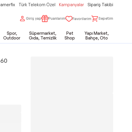
amerfix
Türk Telekom Özel
Kampanyalar
Sipariş Takibi
Giriş yap
Puanlarım
Sepetim
Favorilerim
Spor,
Süpermarket,
Pet
Yapı Market,
Outdoor
Gıda, Temizlik
Shop
Bahçe, Oto
460