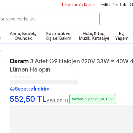
Premium'u Keşfet
Evlilik Destek
G
Anne, Bebek,
Kozmetik ve
Hobi, Kitap,
Ev,
r
Oyuncak
Kişisel Bakım
Müzik, Kırtasiye
Yaşam
pul
Osram
3 Adet G9 Halojen 220V 33W = 40W 
Lümen Halopın
Sepette İndirim
552,50
TL
Kazancını gör
97,50
TL
650,00
TL