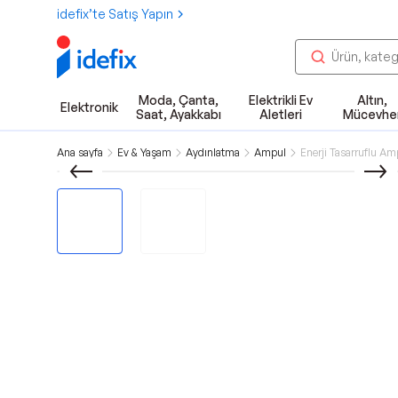
idefix’te Satış Yapın
Moda, Çanta,
Elektrikli Ev
Altın,
Elektronik
Saat, Ayakkabı
Aletleri
Mücevhe
Ana sayfa
Ev & Yaşam
Aydınlatma
Ampul
Enerji Tasarruflu Am