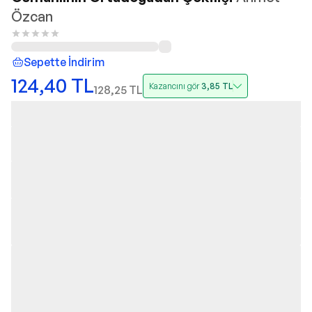
Özcan
Sepette İndirim
124,40
TL
Kazancını gör
3,85
TL
128,25
TL