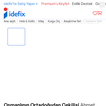
idefix’te Satış Yapın
Premium'u Keşfet
Evlilik Destek
Gamer
Ana sayfa
Hobi & Kültür
Kitap
Kurgu Dışı
Araştırma-Tarih
Osmanlı Tarihi
Osmanlının Ortadoğudan Çekilişi
Ahmet