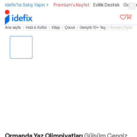
idefix’te Satış Yapın
Premium'u Keşfet
Evlilik Destek
Gamer
Ana sayfa
Hobi & Kültür
Kitap
Çocuk
Gençlik 10+ Yaş
Roman/Öykü
Ormanda Yaz Olimpiyatları
Gülsüm Cengiz