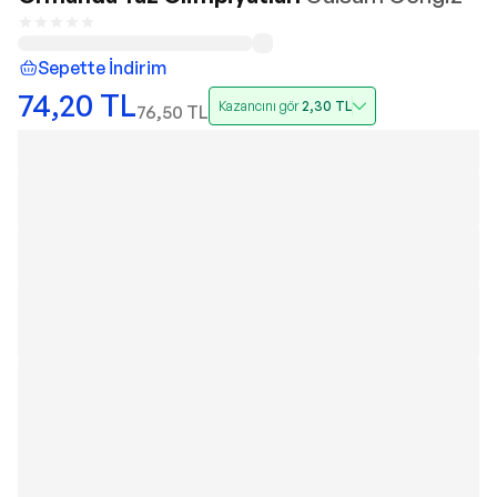
Sepette İndirim
74,20
TL
Kazancını gör
2,30
TL
76,50
TL