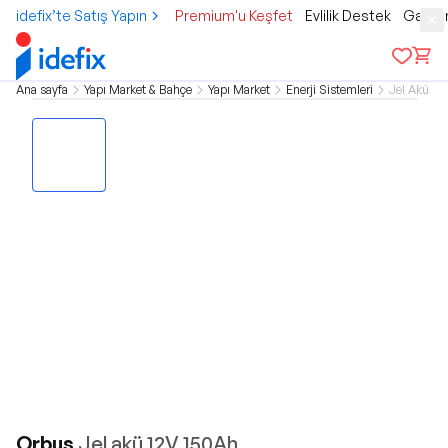
idefix’te Satış Yapın
Premium'u Keşfet
Evlilik Destek
Gamer
Ana sayfa
Yapı Market & Bahçe
Yapı Market
Enerji Sistemleri
Jel Akü
Orbus
Jel akü 12V 150Ah