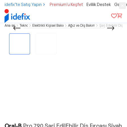
idefix’te Satış Yapın
Premium'u Keşfet
Evlilik Destek
Gamer
Ana sayfa
Teknoloji
Elektrikli Kişisel Bakım Aletleri
Ağız ve Diş Bakım Aletleri
Şarj Edebilir Diş Fı
Oral-B
Pro 790 Şarj EdilEbilir Diş Fırçası Siyah