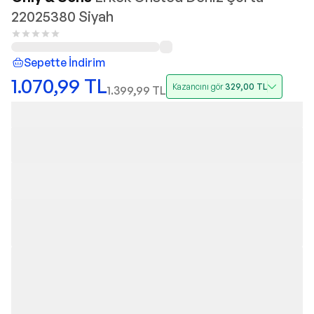
22025380 Siyah
Sepette İndirim
1.070,99
TL
Kazancını gör
329,00
TL
1.399,99
TL