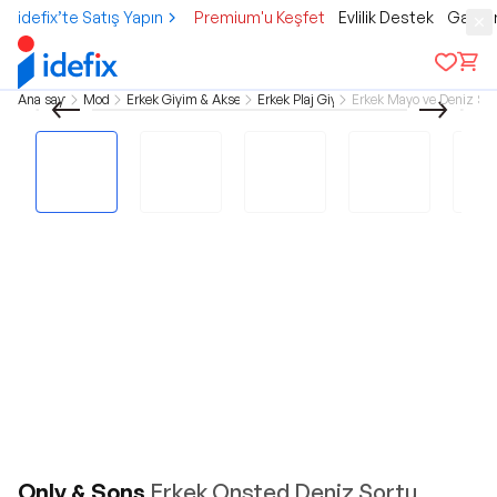
idefix’te Satış Yapın
Premium'u Keşfet
Evlilik Destek
Gamer
Ana sayfa
Moda
Erkek Giyim & Aksesuar
Erkek Plaj Giyim
Erkek Mayo ve Deniz Şor
Only & Sons
Erkek Onsted Deniz Şortu