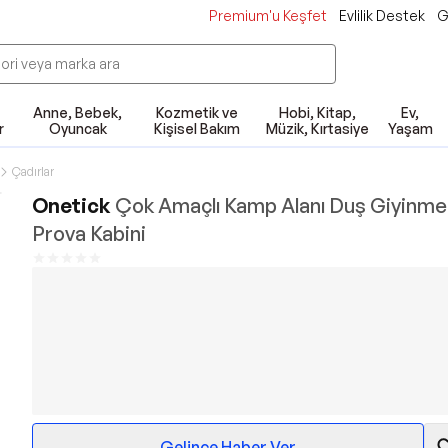
Premium'u Keşfet
Evlilik Destek
G
Anne, Bebek,
Kozmetik ve
Hobi, Kitap,
Ev,
r
Oyuncak
Kişisel Bakım
Müzik, Kırtasiye
Yaşam
Çadırlar
Onetick
Çok Amaçlı Kamp Alanı Duş Giyinm
Prova Kabini
Gelince Haber Ver