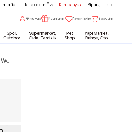
amerfix
Türk Telekom Özel
Kampanyalar
Sipariş Takibi
Giriş yap
Puanlarım
Sepetim
Favorilerim
Spor,
Süpermarket,
Pet
Yapı Market,
Outdoor
Gıda, Temizlik
Shop
Bahçe, Oto
e Wc