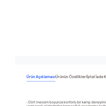
Ürün Açıklaması
Ürünün Özellikleri
İptal İade 
- Dört mevsim boyunca konforlu bir kamp deneyimi
yazın sıcak günlerinden kışın soğuk gecelerine kadar 