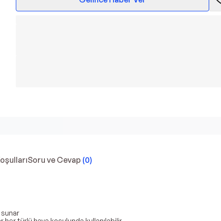
Koşulları
Soru ve Cevap
(
0
)
 sunar
her türlü hava koşulunda kullanılabilir