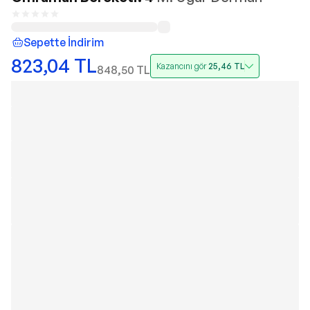
Sepette İndirim
823,04
TL
Kazancını gör
25,46
TL
848,50
TL