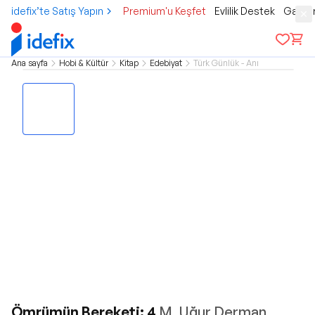
idefix’te Satış Yapın
Premium'u Keşfet
Evlilik Destek
Gamer
Ana sayfa
Hobi & Kültür
Kitap
Edebiyat
Türk Günlük - Anı
Ömrümün Bereketi: 4
M. Uğur Derman