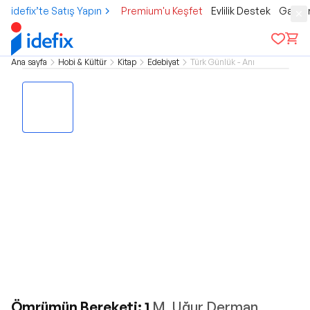
idefix’te Satış Yapın
Premium'u Keşfet
Evlilik Destek
Gamer
Ana sayfa
Hobi & Kültür
Kitap
Edebiyat
Türk Günlük - Anı
Ömrümün Bereketi: 1
M. Uğur Derman