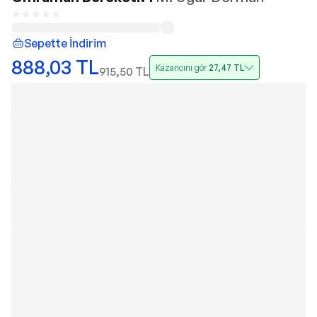
Sepette İndirim
888,03
TL
Kazancını gör
27,47
TL
915,50
TL