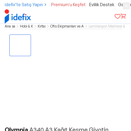
idefix’te Satış Yapın
Premium'u Keşfet
Evlilik Destek
Gamer
Ana sayfa
Hobi & Kültür
Kırtasiye
Ofis Ekipmanları ve Aksesuarları
Laminasyon Makinesi & Ma
Olympia
A340 A3 Kağıt Kesme Giyotin