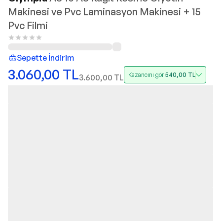
Makinesi ve Pvc Laminasyon Makinesi + 15
Pvc Filmi
Sepette İndirim
3.060,00
TL
Kazancını gör
540,00
TL
3.600,00
TL