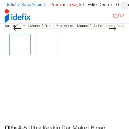
idefix’te Satış Yapın
Premium'u Keşfet
Evlilik Destek
Gamer
Ana sayfa
Yapı Market & Bahçe
Yapı Market
Manuel El Aletleri
Maket Bıçağı
Olfa
A-5 Ultra Keskin Dar Maket Bıçağı