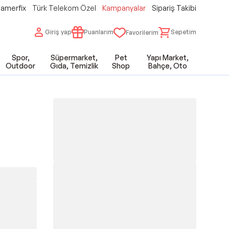
amerfix
Türk Telekom Özel
Kampanyalar
Sipariş Takibi
Giriş yap
Puanlarım
Sepetim
Favorilerim
Spor,
Süpermarket,
Pet
Yapı Market,
Outdoor
Gıda, Temizlik
Shop
Bahçe, Oto