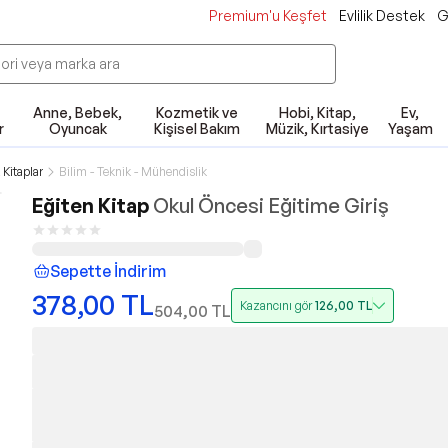
Premium'u Keşfet
Evlilik Destek
G
Anne, Bebek,
Kozmetik ve
Hobi, Kitap,
Ev,
r
Oyuncak
Kişisel Bakım
Müzik, Kırtasiye
Yaşam
Kitaplar
Bilim - Teknik - Mühendislik
Eğiten Kitap
Okul Öncesi Eğitime Giriş
Sepette İndirim
378,00
TL
Kazancını gör
126,00
TL
504,00
TL