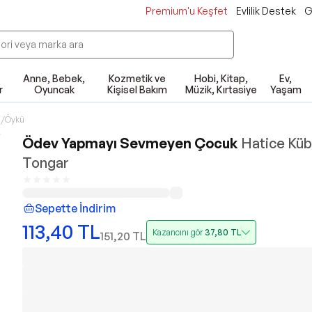
Premium'u Keşfet
Evlilik Destek
G
Anne, Bebek,
Kozmetik ve
Hobi, Kitap,
Ev,
r
Oyuncak
Kişisel Bakım
Müzik, Kırtasiye
Yaşam
/Öykü
Ödev Yapmayı Sevmeyen Çocuk
Hatice Küb
Tongar
Sepette İndirim
113,40
TL
Kazancını gör
37,80
TL
151,20
TL