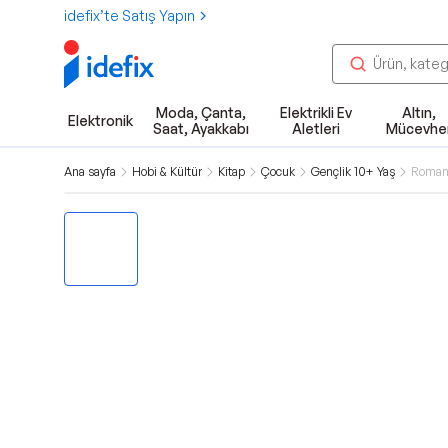
idefix’te Satış Yapın
Moda, Çanta,
Elektrikli Ev
Altın,
Elektronik
Saat, Ayakkabı
Aletleri
Mücevhe
Ana sayfa
Hobi & Kültür
Kitap
Çocuk
Gençlik 10+ Yaş
Roman