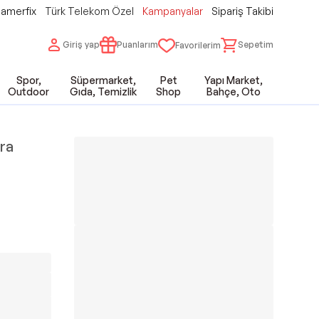
amerfix
Türk Telekom Özel
Kampanyalar
Sipariş Takibi
Giriş yap
Puanlarım
Sepetim
Favorilerim
Spor,
Süpermarket,
Pet
Yapı Market,
Outdoor
Gıda, Temizlik
Shop
Bahçe, Oto
ra