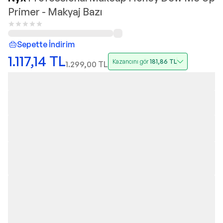
Primer - Makyaj Bazı
Sepette İndirim
1.117,14
TL
Kazancını gör
181,86
TL
1.299,00
TL