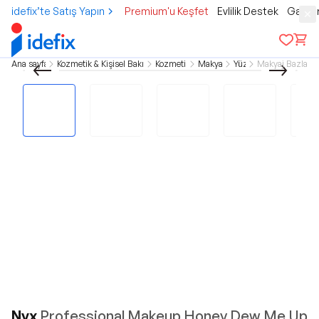
idefix’te Satış Yapın
Premium'u Keşfet
Evlilik Destek
Gamer
Ana sayfa
Kozmetik & Kişisel Bakım
Kozmetik
Makyaj
Yüz
Makyaj Bazları
Nyx
Professional Makeup Honey Dew Me Up