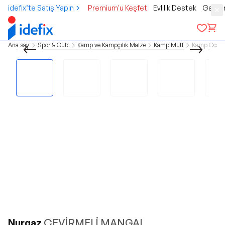
idefix’te Satış Yapın
Premium'u Keşfet
Evlilik Destek
Gamer
Ana sayfa
Spor & Outdoor
Kamp ve Kampçılık Malzemeleri
Kamp Mutfağı
Kamp Ocağı
Nurgaz
ÇEVİRMELİ MANGAL