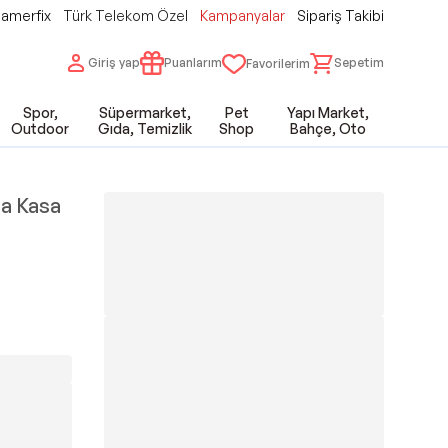
amerfix
Türk Telekom Özel
Kampanyalar
Sipariş Takibi
Giriş yap
Puanlarım
Sepetim
Favorilerim
Spor,
Süpermarket,
Pet
Yapı Market,
Outdoor
Gıda, Temizlik
Shop
Bahçe, Oto
a Kasa