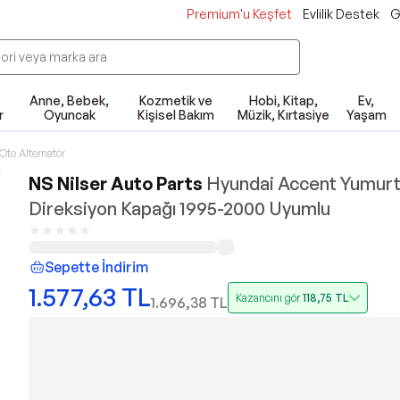
Premium'u Keşfet
Evlilik Destek
G
Anne, Bebek,
Kozmetik ve
Hobi, Kitap,
Ev,
r
Oyuncak
Kişisel Bakım
Müzik, Kırtasiye
Yaşam
Oto Alternatör
NS Nilser Auto Parts
Hyundai Accent Yumurt
Direksiyon Kapağı 1995-2000 Uyumlu
Sepette İndirim
1.577,63
TL
Kazancını gör
118,75
TL
1.696,38
TL