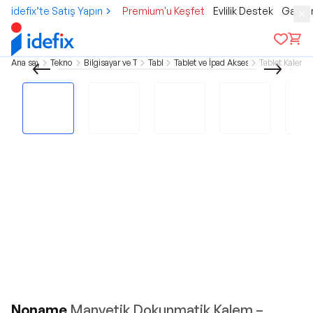
idefix’te Satış Yapın
Premium'u Keşfet
Evlilik Destek
Gamer
Ana sayfa
Teknoloji
Bilgisayar ve Tablet
Tablet
Tablet ve İpad Aksesuarları
Tablet Kalemle
Noname
Manyetik Dokunmatik Kalem –