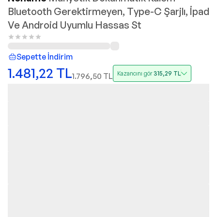
Bluetooth Gerektirmeyen, Type-C Şarjlı, İpad
Ve Android Uyumlu Hassas St
Sepette İndirim
1.481,22
TL
Kazancını gör
315,29
TL
1.796,50
TL