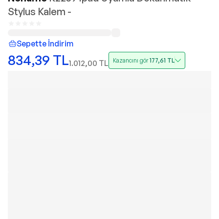
Stylus Kalem -
Sepette İndirim
834,39
TL
Kazancını gör
177,61
TL
1.012,00
TL