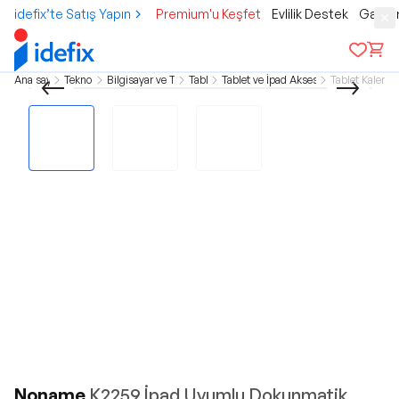
idefix’te Satış Yapın
Premium'u Keşfet
Evlilik Destek
Gamer
Ana sayfa
Teknoloji
Bilgisayar ve Tablet
Tablet
Tablet ve İpad Aksesuarları
Tablet Kalemle
Noname
K2259 İpad Uyumlu Dokunmatik