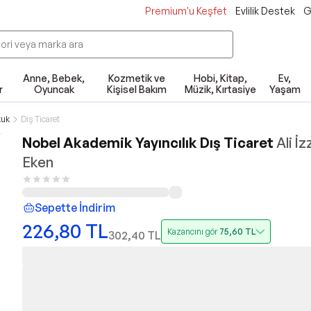
Premium'u Keşfet
Evlilik Destek
G
Anne, Bebek,
Kozmetik ve
Hobi, Kitap,
Ev,
r
Oyuncak
Kişisel Bakım
Müzik, Kırtasiye
Yaşam
kuk
Dış Ticaret
Nobel Akademik Yayıncılık Dış Ticaret
Ali İz
Eken
Sepette İndirim
226,80
TL
Kazancını gör
75,60
TL
302,40
TL