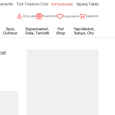
amerfix
Türk Telekom Özel
Kampanyalar
Sipariş Takibi
Giriş yap
Puanlarım
Sepetim
Favorilerim
Spor,
Süpermarket,
Pet
Yapı Market,
Outdoor
Gıda, Temizlik
Shop
Bahçe, Oto
zet