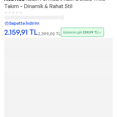
Takım – Dinamik & Rahat Stil
Sepette İndirim
2.159,91
TL
Kazancını gör
239,99
TL
2.399,90
TL