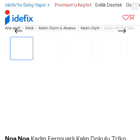
idefix’te Satış Yapın
Premium'u Keşfet
Evlilik Destek
Gamer
Ana sayfa
Moda
Kadın Giyim & Aksesuar
Kadın Giyim
Kadın Alt-Üst Takım
Noa Noa
Kadın Fermuarlı Kalın Dokulu Triko