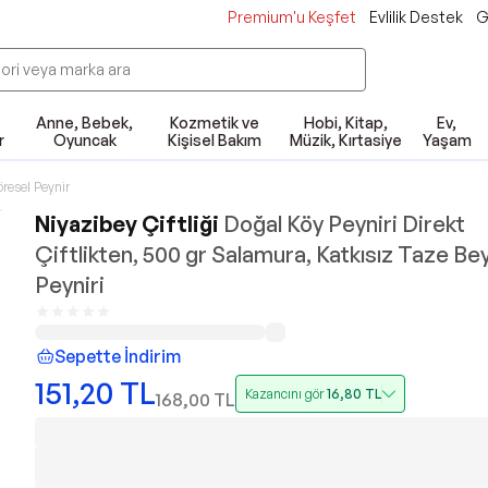
Premium'u Keşfet
Evlilik Destek
G
Anne, Bebek,
Kozmetik ve
Hobi, Kitap,
Ev,
r
Oyuncak
Kişisel Bakım
Müzik, Kırtasiye
Yaşam
Yöresel Peynir
Niyazibey Çiftliği
Doğal Köy Peyniri Direkt
Çiftlikten, 500 gr Salamura, Katkısız Taze Be
Peyniri
Sepette İndirim
151,20
TL
Kazancını gör
16,80
TL
168,00
TL