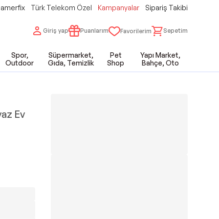
amerfix
Türk Telekom Özel
Kampanyalar
Sipariş Takibi
Giriş yap
Puanlarım
Sepetim
Favorilerim
Spor,
Süpermarket,
Pet
Yapı Market,
Outdoor
Gıda, Temizlik
Shop
Bahçe, Oto
yaz Ev