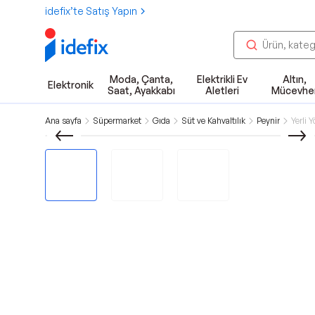
idefix’te Satış Yapın
Moda, Çanta,
Elektrikli Ev
Altın,
Elektronik
Saat, Ayakkabı
Aletleri
Mücevhe
Ana sayfa
Süpermarket
Gıda
Süt ve Kahvaltılık
Peynir
Yerli 