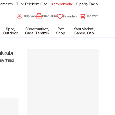
amerfix
Türk Telekom Özel
Kampanyalar
Sipariş Takibi
Giriş yap
Puanlarım
Sepetim
Favorilerim
Spor,
Süpermarket,
Pet
Yapı Market,
Outdoor
Gıda, Temizlik
Shop
Bahçe, Oto
akkabı
Kaymaz