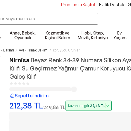
Premium'u Keşfet
Evlilik Destek
G
Anne, Bebek,
Kozmetik ve
Hobi, Kitap,
Ev,
r
Oyuncak
Kişisel Bakım
Müzik, Kırtasiye
Yaşam
ak Bakımı
Ayak Tırnak Bakımı
Koruyucu Ürünler
Nirnisa
Beyaz Renk 34-39 Numara Silikon Ay
Kılıfı Su Geçirmez Yağmur Çamur Koruyucu 
Galoş Kılıf
Sepette İndirim
212,38
TL
Kazancını gör
37,48
TL
249,86
TL