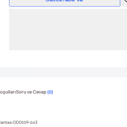
Koşulları
Soru ve Cevap
(
0
)
 Çantası DD0559-663