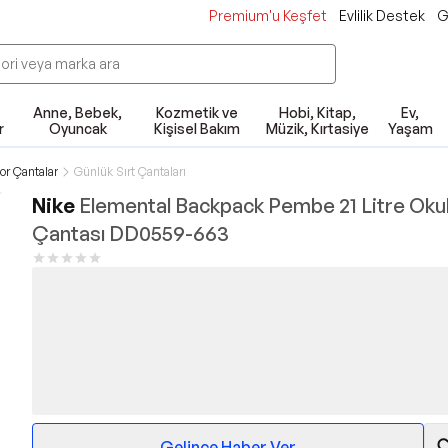
Premium'u Keşfet
Evlilik Destek
G
Anne, Bebek,
Kozmetik ve
Hobi, Kitap,
Ev,
r
Oyuncak
Kişisel Bakım
Müzik, Kırtasiye
Yaşam
or Çantalar
Günlük Sırt Çantaları
Nike
Elemental Backpack Pembe 21 Litre Oku
Çantası DD0559-663
Gelince Haber Ver