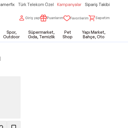
amerfix
Türk Telekom Özel
Kampanyalar
Sipariş Takibi
Giriş yap
Puanlarım
Sepetim
Favorilerim
Spor,
Süpermarket,
Pet
Yapı Market,
Outdoor
Gıda, Temizlik
Shop
Bahçe, Oto
l