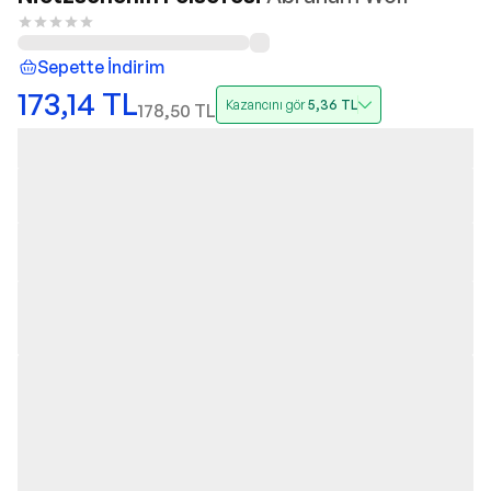
Sepette İndirim
173,14
TL
Kazancını gör
5,36
TL
178,50
TL