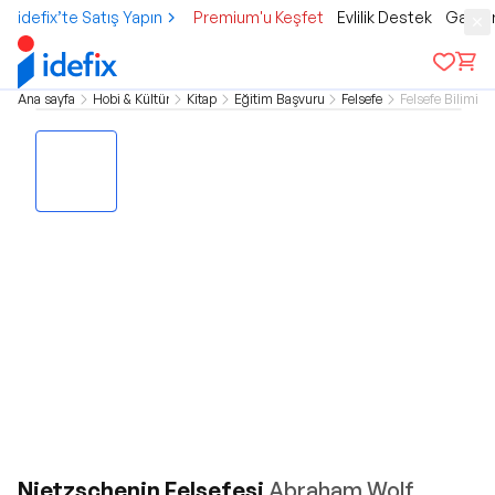
idefix’te Satış Yapın
Premium'u Keşfet
Evlilik Destek
Gamer
Ana sayfa
Hobi & Kültür
Kitap
Eğitim Başvuru
Felsefe
Felsefe Bilimi
Nietzschenin Felsefesi
Abraham Wolf