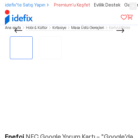
idefix’te Satış Yapın
Premium'u Keşfet
Evlilik Destek
Gamer
Ana sayfa
Hobi & Kültür
Kırtasiye
Masa Üstü Gereçleri
Kartvizitlikler
Enefci
NFC Google Yorum Kartı – "Google’da