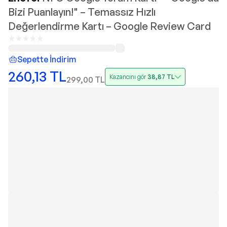
Bizi Puanlayın!" – Temassız Hızlı
Değerlendirme Kartı – Google Review Card
Sepette İndirim
260,13
TL
Kazancını gör
38,87
TL
299,00
TL