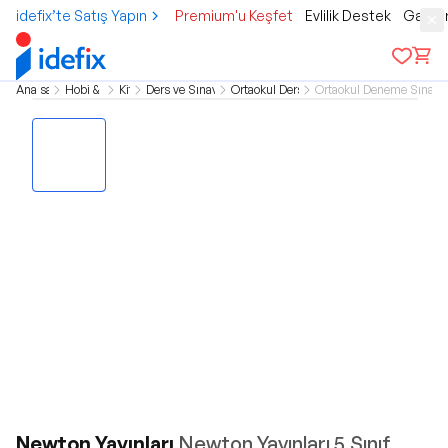
idefix’te Satış Yapın
Premium'u Keşfet
Evlilik Destek
Gamer
Ana sayfa
Hobi & Kültür
Kitap
Ders ve Sınav Kitapları
Ortaokul Ders Kitapları
Ortaokul Deneme Sınavı/
Newton Yayınları
Newton Yayınları 5.Sınıf