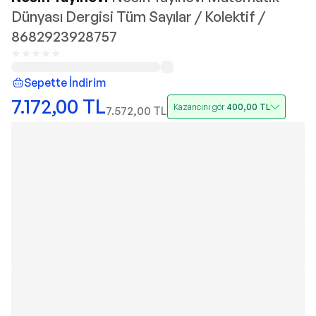
Dünyası Dergisi Tüm Sayılar / Kolektif /
8682923928757
Sepette İndirim
7.172,00
TL
Kazancını gör
400,00
TL
7.572,00
TL