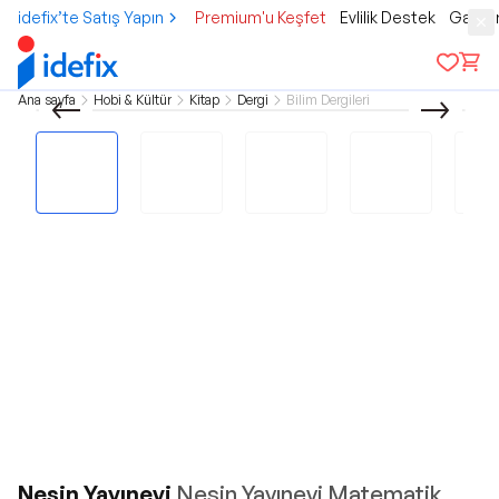
idefix’te Satış Yapın
Premium'u Keşfet
Evlilik Destek
Gamer
Ana sayfa
Hobi & Kültür
Kitap
Dergi
Bilim Dergileri
Nesin Yayınevi
Nesin Yayınevi Matematik