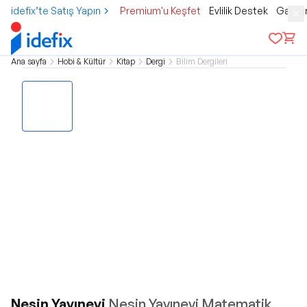
idefix’te Satış Yapın
Premium'u Keşfet
Evlilik Destek
Gamer
Ana sayfa
Hobi & Kültür
Kitap
Dergi
Bilim Dergileri
Nesin Yayınevi
Nesin Yayınevi Matematik