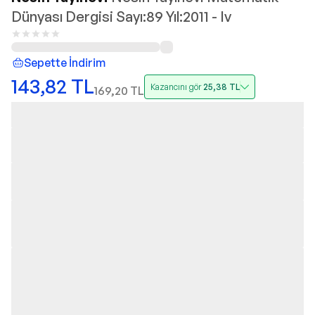
Dünyası Dergisi Sayı:89 Yıl:2011 - Iv
Sepette İndirim
143,82
TL
Kazancını gör
25,38
TL
169,20
TL