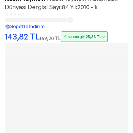
Dünyası Dergisi Sayı:84 Yıl:2010 - Iıı
Sepette İndirim
143,82
TL
Kazancını gör
25,38
TL
169,20
TL