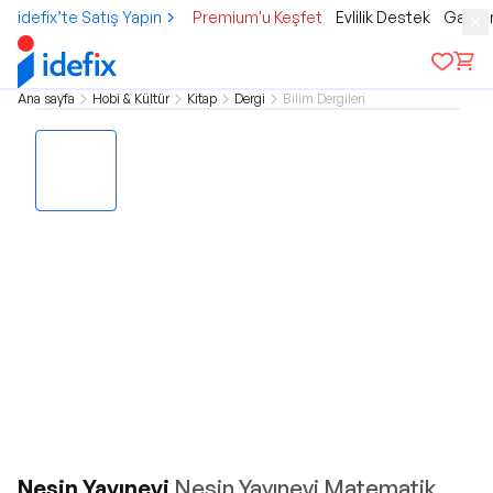
idefix’te Satış Yapın
Premium'u Keşfet
Evlilik Destek
Gamer
Ana sayfa
Hobi & Kültür
Kitap
Dergi
Bilim Dergileri
Nesin Yayınevi
Nesin Yayınevi Matematik